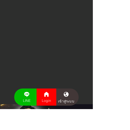
LINE
Login
เข้าสู่ระบบ