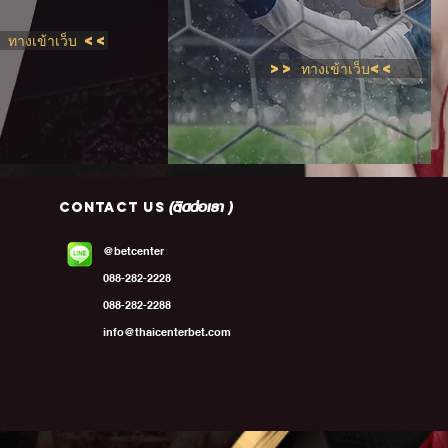
 ทางเข้าเว็บ <<
>> ทางเข้าเว็บ<<
(ติดด่อเรา )
Contact us
@betcenter
088-282-2228
088-282-2288
info@thaicenterbet.com