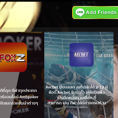
Aecbet มีบอลสด สเต็ปสดได้ 2-12 คู่
ำดีที่สุด กีฬาทุกประเทภ
ข้อดี Aecbet รับบิลไว เครียบิลเร็ว
กอร์ออนไลน์ Ambpoker
เป็นอีกหนึ่งทางเลือก ที่
สามารถ เล่น กีฬาได้อย่างครบถ้วน
กับและค่ายชั้นนำต่างๆ